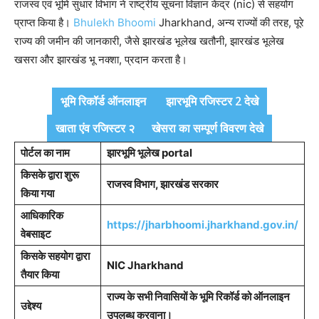
राजस्व एवं भूमि सुधार विभाग ने राष्ट्रीय सूचना विज्ञान केंद्र (nic) से सहयोग
प्राप्त किया है।
Bhulekh Bhoomi
Jharkhand, अन्य राज्यों की तरह, पूरे
राज्य की जमीन की जानकारी, जैसे झारखंड भूलेख खतौनी, झारखंड भूलेख
खसरा और झारखंड भू नक्शा, प्रदान करता है।
भूमि रिकॉर्ड ऑनलाइन
झारभूमि रजिस्टर 2 देखे
खाता एंव रजिस्टर २
खेसरा का सम्पूर्ण विवरण देखे
पोर्टल का नाम
झारभूमि भूलेख portal
किसके द्वारा शुरू
राजस्व विभाग, झारखंड सरकार
किया गया
आधिकारिक
https://jharbhoomi.jharkhand.gov.in/
वेबसाइट
किसके सहयोग द्वारा
NIC Jharkhand
तैयार किया
राज्य के सभी निवासियों के भूमि रिकॉर्ड को ऑनलाइन
उद्देश्य
उपलब्ध करवाना।