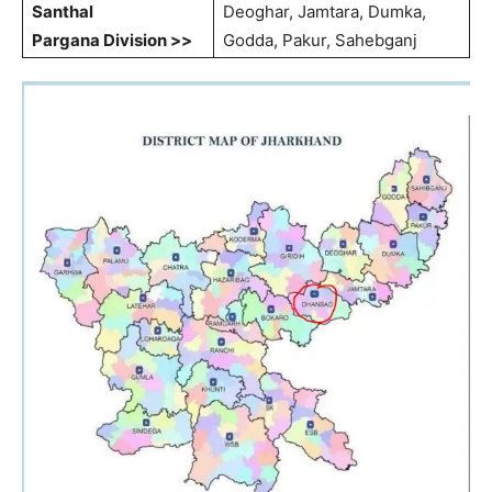
Santhal
Deoghar, Jamtara, Dumka,
Pargana
Division >>
Godda, Pakur, Sahebganj