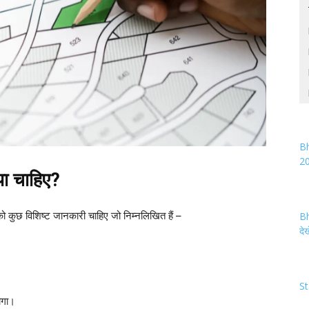
Bh
2
या
चाहिए
?
 कुछ विशिष्ट जानकारी चाहिए जो निम्नलिखित हैं –
Bh
देख
।
St
ोगा।