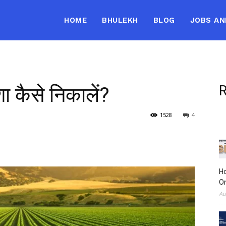
HOME
BHULEKH
BLOG
JOBS AN
ा कैसे निकालें?
R
1528
4
H
On
Au