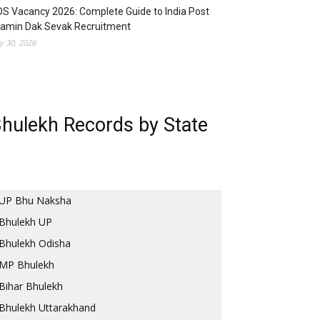
S Vacancy 2026: Complete Guide to India Post
ramin Dak Sevak Recruitment
ly 30, 2026
hulekh Records by State
UP Bhu Naksha
Bhulekh UP
Bhulekh Odisha
MP Bhulekh
Bihar Bhulekh
Bhulekh Uttarakhand