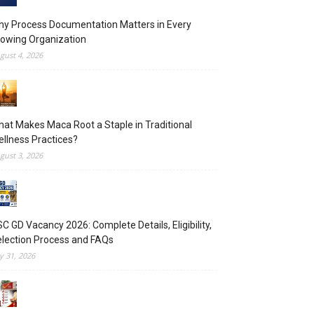
y Process Documentation Matters in Every
owing Organization
gust 4, 2026
at Makes Maca Root a Staple in Traditional
llness Practices?
gust 3, 2026
C GD Vacancy 2026: Complete Details, Eligibility,
lection Process and FAQs
ly 31, 2026