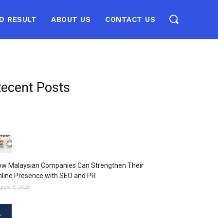
D RESULT
ABOUT US
CONTACT US
ecent Posts
ow Malaysian Companies Can Strengthen Their
line Presence with SEO and PR
gust 5, 2026