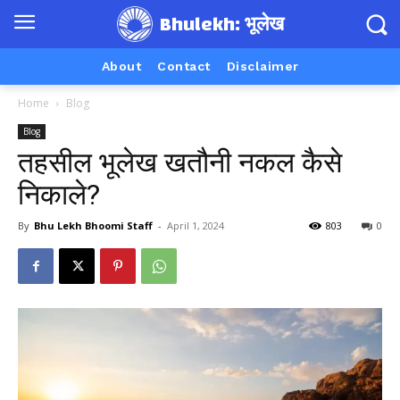
Bhulekh: भूलेख
About
Contact
Disclaimer
Home
Blog
Blog
तहसील भूलेख खतौनी नकल कैसे
निकाले?
By
Bhu Lekh Bhoomi Staff
-
April 1, 2024
803
0